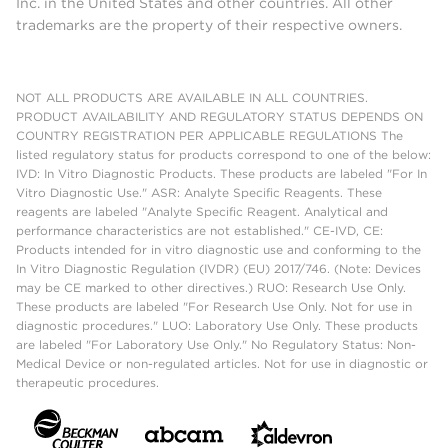
Inc. in the United States and other countries. All other
trademarks are the property of their respective owners.
NOT ALL PRODUCTS ARE AVAILABLE IN ALL COUNTRIES.
PRODUCT AVAILABILITY AND REGULATORY STATUS DEPENDS ON
COUNTRY REGISTRATION PER APPLICABLE REGULATIONS The
listed regulatory status for products correspond to one of the below:
IVD: In Vitro Diagnostic Products. These products are labeled "For In
Vitro Diagnostic Use." ASR: Analyte Specific Reagents. These
reagents are labeled "Analyte Specific Reagent. Analytical and
performance characteristics are not established." CE-IVD, CE:
Products intended for in vitro diagnostic use and conforming to the
In Vitro Diagnostic Regulation (IVDR) (EU) 2017/746. (Note: Devices
may be CE marked to other directives.) RUO: Research Use Only.
These products are labeled "For Research Use Only. Not for use in
diagnostic procedures." LUO: Laboratory Use Only. These products
are labeled "For Laboratory Use Only." No Regulatory Status: Non-
Medical Device or non-regulated articles. Not for use in diagnostic or
therapeutic procedures.