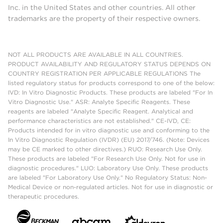
Inc. in the United States and other countries. All other
trademarks are the property of their respective owners.
NOT ALL PRODUCTS ARE AVAILABLE IN ALL COUNTRIES.
PRODUCT AVAILABILITY AND REGULATORY STATUS DEPENDS ON
COUNTRY REGISTRATION PER APPLICABLE REGULATIONS The
listed regulatory status for products correspond to one of the below:
IVD: In Vitro Diagnostic Products. These products are labeled "For In
Vitro Diagnostic Use." ASR: Analyte Specific Reagents. These
reagents are labeled "Analyte Specific Reagent. Analytical and
performance characteristics are not established." CE-IVD, CE:
Products intended for in vitro diagnostic use and conforming to the
In Vitro Diagnostic Regulation (IVDR) (EU) 2017/746. (Note: Devices
may be CE marked to other directives.) RUO: Research Use Only.
These products are labeled "For Research Use Only. Not for use in
diagnostic procedures." LUO: Laboratory Use Only. These products
are labeled "For Laboratory Use Only." No Regulatory Status: Non-
Medical Device or non-regulated articles. Not for use in diagnostic or
therapeutic procedures.