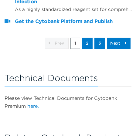
Infection
As a highly standardized reagent set for comprehensive immune profiling, dry DURAClone* antibody panels (Beckman Coulter) were extended by adding antibodies in liquid format and evaluated for their utility as straightaway immune profiling research tools in normal and SARS-CoV2-positive donors.
Get the Cytobank Platform and Publish
Prev
1
2
3
Next
Technical Documents
Please view Technical Documents for Cytobank
Premium
here.