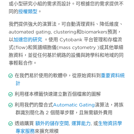
或小型研究小組的需求而設計。可根據您的需求提供不
同的
授權類型
。
我們提供強大的演算法，可自動清理資料、降低維度、
automated gating, clustering和biomarkers預測，
以
加速您的研究
。使用 Cytobank 平台管理和存檔流
式(flow)和質譜細胞儀(mass cytometry )或其他單細
胞資料，並從任何基於網路的設備與跨學科和地域的同
事輕鬆合作。
在我們易於使用的軟體中，從原始資料到
重要資料統
計
利用樣本標籤快速建立數百個檔案的圖解
利用我們的整合式
Automatic Gating
演算法，將族
群識別簡化為 2 個簡單步驟，且無需額外費用
透過購買
額外的儲存空間
,
運算能力
,
或
生物資訊學
專家服務
來擴充規模