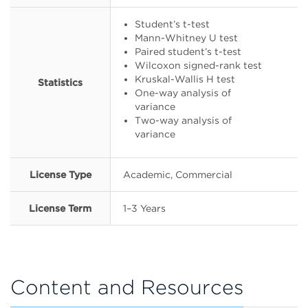
Student’s t-test
Mann-Whitney U test
Paired student’s t-test
Wilcoxon signed-rank test
Kruskal-Wallis H test
Statistics
One-way analysis of
variance
Two-way analysis of
variance
License Type
Academic, Commercial
License Term
1–3 Years
Content and Resources