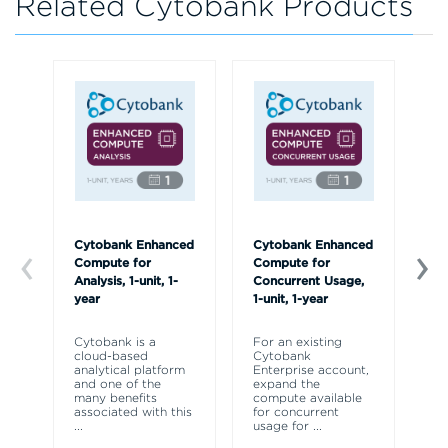
Related Cytobank Products
Cytobank Enhanced
Cytobank Enhanced
On
Compute for
Compute for
Tr
Analysis, 1-unit, 1-
Concurrent Usage,
us
year
1-unit, 1-year
Cy
a 
Cytobank is a
For an existing
an
cloud-based
Cytobank
as
analytical platform
Enterprise account,
th
and one of the
expand the
ex
many benefits
compute available
associated with this
for concurrent
...
usage for
...