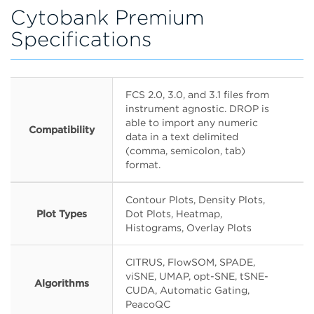
Cytobank Premium
Specifications
FCS 2.0, 3.0, and 3.1 files from
instrument agnostic. DROP is
able to import any numeric
Compatibility
data in a text delimited
(comma, semicolon, tab)
format.
Contour Plots, Density Plots,
Plot Types
Dot Plots, Heatmap,
Histograms, Overlay Plots
CITRUS, FlowSOM, SPADE,
viSNE, UMAP, opt-SNE, tSNE-
Algorithms
CUDA, Automatic Gating,
PeacoQC