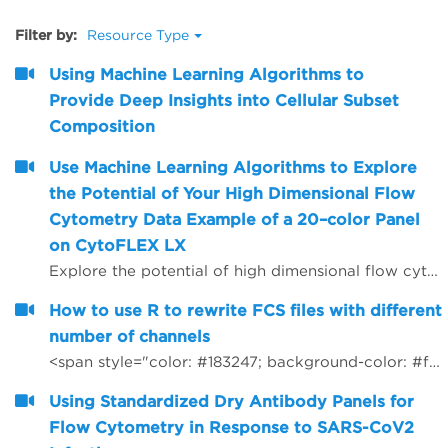
Filter by:
Resource Type
Using Machine Learning Algorithms to
Provide Deep Insights into Cellular Subset
Composition
Use Machine Learning Algorithms to Explore
the Potential of Your High Dimensional Flow
Cytometry Data Example of a 20–color Panel
on CytoFLEX LX
Explore the potential of high dimensional flow cytometry data with an Example of a 20&ndash;color Panel on CytoFLEX LX. Understand how to perform machine learning algorithms like viSNE and FlowSOM to identify phenotypes of populations/subsets present in the 20&ndash;color CytoFLEX LX flow cytometry data. Build a computational flow cytometry data analysis pipeline with Cytobank. Learn how to assess the quality of viSNE maps and FlowSOM clustering results. Recognize how pre&ndash;processing steps can affect the result quality of machine learning algorithms.
How to use R to rewrite FCS files with different
number of channels
<span style="color: #183247; background-color: #ffffff;">How to use R to rewrite FCS files with different number of channels</span>
Using Standardized Dry Antibody Panels for
Flow Cytometry in Response to SARS-CoV2