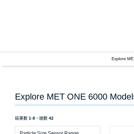
Explore ME
Explore MET ONE 6000 Model
結果數
1
-
8
，總數
42
Particle Size Sensor Range