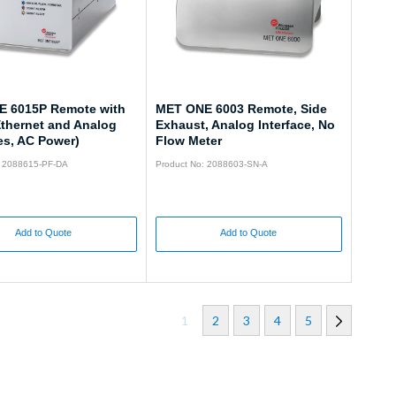
 6015P Remote with
MET ONE 6003 Remote, Side
thernet and Analog
Exhaust, Analog Interface, No
es, AC Power)
Flow Meter
: 2088615-PF-DA
Product No: 2088603-SN-A
Add to Quote
Add to Quote
1
2
3
4
5