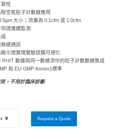
可靠性
遠程空氣粒子計數器應用
0.5µm
大小；流量為
0.1cfm
或
1.0cfm
可保證連續監測
集成
統無縫通訊
態啟示燈實現實驗提醒可視化
將
RH/T
數據與同一數據流中的粒子計數數據集成
GMP 和 EU GMP Annex1標準
用，不用於臨床診斷
ls
Request a Quote