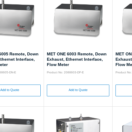
6005 Remote, Down
MET ONE 6003 Remote, Down
MET ONE
thernet Interface,
Exhaust, Ethernet Interface,
Exhaust,
eter
Flow Meter
Flow Me
088605-DN-E
Product No: 2088603-DF-E
Product No
Add to Quote
Add to Quote