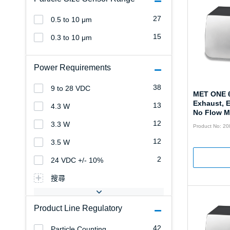
27
0.5 to 10 μm
15
0.3 to 10 μm
Power Requirements
38
9 to 28 VDC
MET ONE 
Exhaust, E
13
4.3 W
No Flow M
12
3.3 W
Product No: 2
12
3.5 W
2
24 VDC +/- 10%
搜尋
Product Line Regulatory
42
Particle Counting