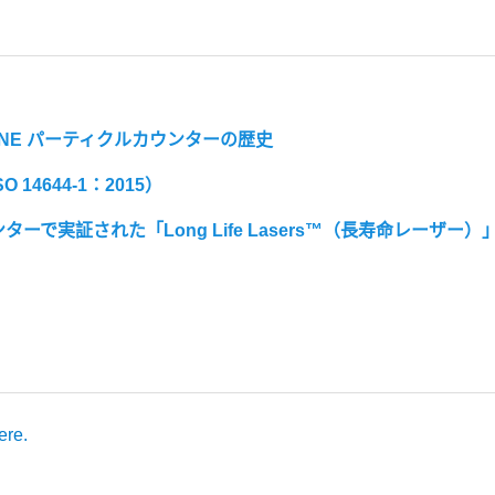
T ONE パーティクルカウンターの歴史
4644-1：2015）
実証された「Long Life Lasers™（長寿命レーザー）
ere.