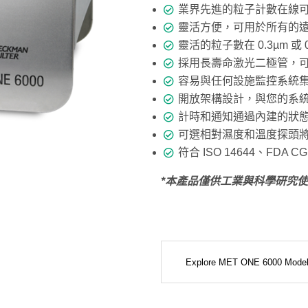
業界先進的粒子計數在線
靈活方便，可用於所有的
靈活的粒子數在
0.3µm
或
採用長壽命激光二極管，
容易與任何設施監控系統
開放架構設計，與您的系
計時和通知通過內建的狀
可選相對濕度和溫度探頭
符合 ISO 14644、FDA C
*
本產品僅供工業與科學研究使
Explore MET ONE 6000 Mode