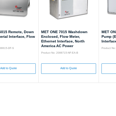
6015 Remote, Down
MET ONE 7015 Washdown
MET ONE
erial Interface, Flow
Enclosed, Flow Meter,
Pump (E
Ethernet Interface, North
Interfac
America AC Power
088615-DF-S
Product No
Product No: 2088715-NF-EA-B
Add to Quote
Add to Quote