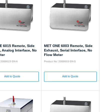
 6015 Remote, Side
MET ONE 6003 Remote, Side
 Analog Interface, No
Exhaust, Serial Interface, No
ter
Flow Meter
: 2088615-SN-A
Product No: 2088603-SN-S
Add to Quote
Add to Quote