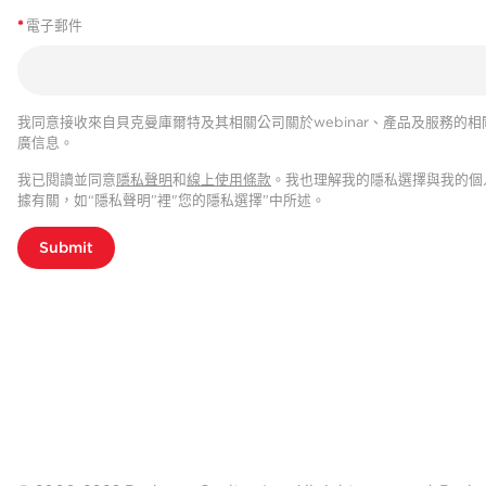
*
電子郵件
我同意接收來自貝克曼庫爾特及其相關公司關於webinar、產品及服務的相
廣信息。
我已閱讀並同意
隱私聲明
和
線上使用條款
。我也理解我的隱私選擇與我的個
據有關，如“隱私聲明”裡"您的隱私選擇”中所述。
Submit