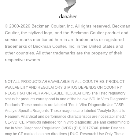
© 2000-2026 Beckman Coulter, Inc. All rights reserved. Beckman
Coulter, the stylized logo, and the Beckman Coulter product and
service marks mentioned herein are trademarks or registered
trademarks of Beckman Coulter, Inc. in the United States and
other countries. All other trademarks are the property of their
respective owners.
NOT ALL PRODUCTS ARE AVAILABLE IN ALL COUNTRIES. PRODUCT
AVAILABILITY AND REGULATORY STATUS DEPENDS ON COUNTRY
REGISTRATION PER APPLICABLE REGULATIONS The listed regulatory
status for products correspond to one of the below: IVD: In Vitro Diagnostic
Products. These products are labeled "For In Vitro Diagnostic Use." ASR:
Analyte Specific Reagents. These reagents are labeled "Analyte Specific
Reagent. Analytical and performance characteristics are not established."
CE-IVD, CE: Products intended for in vitro diagnostic use and conforming to
the In Vitro Diagnostic Regulation (IVDR) (EU) 2017/746. (Note: Devices
may be CE marked to other directives.) RUO: Research Use Only. These