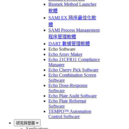
Biomek Method Launcher
軟體
SAMI EX 時序最佳化軟
體
SAMI Process Management
程序管理軟體
DART 數據管理軟體
Echo Software
Echo Array Maker
Echo 21CFR11 Compliance
Manager
Echo Cherry Pick Software
Echo Combination Screen
Software
Echo Dose-Response
Software
Echo Plate Audit Software
Echo Plate Reformat
Software
TEMPO™ Automation
Control Software
研究與發展
Applications