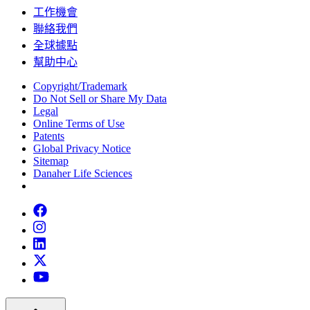
工作機會
聯絡我們
全球據點
幫助中心
Copyright/Trademark
Do Not Sell or Share My Data
Legal
Online Terms of Use
Patents
Global Privacy Notice
Sitemap
Danaher Life Sciences