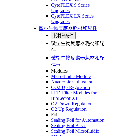
CytoFLEX S Series
Upgrades
CytoFLEX LX Series
Upgrades
微型生物反應器耗材和配件
耗材與配件
微型生物反應器耗材和配
件
微型生物反應器耗材和配
件
Modules
Microfluidic Module
Anaerobic Cultivation
CO2 Up Regulation
LED Filter Modules for
BioLector XT
O2 Down Regulation
O2 Up Regulation
Foils
Sealing Foil for Automation
Sealing Foil Basic
Sealing Foil Microfluidic