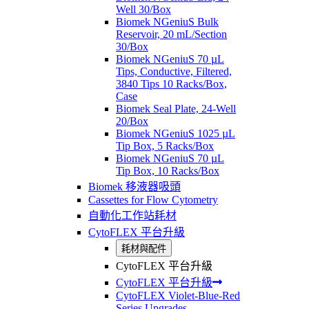
Well 30/Box
Biomek NGeniuS Bulk
Reservoir, 20 mL/Section
30/Box
Biomek NGeniuS 70 µL
Tips, Conductive, Filtered,
3840 Tips 10 Racks/Box,
Case
Biomek Seal Plate, 24-Well
20/Box
Biomek NGeniuS 1025 µL
Tip Box, 5 Racks/Box
Biomek NGeniuS 70 µL
Tip Box, 10 Racks/Box
Biomek 移液器吸頭
Cassettes for Flow Cytometry
自動化工作站耗材
CytoFLEX 平台升級
耗材與配件
CytoFLEX 平台升級
CytoFLEX 平台升級
CytoFLEX Violet-Blue-Red
Series Upgrades