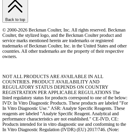
Back to top
© 2000-2026 Beckman Coulter, Inc. All rights reserved. Beckman
Coulter, the stylized logo, and the Beckman Coulter product and
service marks mentioned herein are trademarks or registered
trademarks of Beckman Coulter, Inc. in the United States and other
countries. All other trademarks are the property of their respective
owners.
NOT ALL PRODUCTS ARE AVAILABLE IN ALL
COUNTRIES. PRODUCT AVAILABILITY AND
REGULATORY STATUS DEPENDS ON COUNTRY
REGISTRATION PER APPLICABLE REGULATIONS The
listed regulatory status for products correspond to one of the below:
IVD: In Vitro Diagnostic Products. These products are labeled "For
In Vitro Diagnostic Use." ASR: Analyte Specific Reagents. These
reagents are labeled "Analyte Specific Reagent. Analytical and
performance characteristics are not established." CE-IVD, CE:
Products intended for in vitro diagnostic use and conforming to the
In Vitro Diagnostic Regulation (IVDR) (EU) 2017/746. (Note: