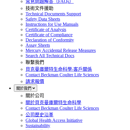
常見問題解答（FAQs）
技術文件援助
Technical Documents Support
Safety Data Sheets
Instructions for Use Manuals
Certificate of Analysis
Certificate of Compliance
Declaration of Conformity
Assay Sheets
Mercury Accidental Release Measures
Search All Technical Docs
聯繫我們
貝克曼庫爾特生命科學-客戶關係
Contact Beckman Coulter Life Sciences
請求報價
關於我們
關於公司
關於貝克曼庫爾特生命科學
Contact Beckman Coulter Life Sciences
公司歷史沿革
Global Health Access Initiative
Sustainability