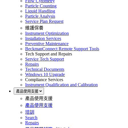
Flow Cytometry
Particle Counting
Liquid Handling
Particle Analysis
Service Plan Request
維護保養
Instrument Optimization
Installation Services
Preventive Maintenance
BeckmanConnect Remote Support Tools
Tech Support and Repairs
Service Tech Support
Repairs
Technical Documents
Windows 10 Upgrade
Compliance Services
Instrument Qualification and Calibration
產品使用支援
產品使用支援
產品使用支援
培訓
Search
Repairs