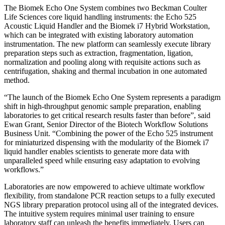
The Biomek Echo One System combines two Beckman Coulter
Life Sciences core liquid handling instruments: the Echo 525
Acoustic Liquid Handler and the Biomek i7 Hybrid Workstation,
which can be integrated with existing laboratory automation
instrumentation. The new platform can seamlessly execute library
preparation steps such as extraction, fragmentation, ligation,
normalization and pooling along with requisite actions such as
centrifugation, shaking and thermal incubation in one automated
method.
“The launch of the Biomek Echo One System represents a paradigm
shift in high-throughput genomic sample preparation, enabling
laboratories to get critical research results faster than before”, said
Ewan Grant, Senior Director of the Biotech Workflow Solutions
Business Unit. “Combining the power of the Echo 525 instrument
for miniaturized dispensing with the modularity of the Biomek i7
liquid handler enables scientists to generate more data with
unparalleled speed while ensuring easy adaptation to evolving
workflows.”
Laboratories are now empowered to achieve ultimate workflow
flexibility, from standalone PCR reaction setups to a fully executed
NGS library preparation protocol using all of the integrated devices.
The intuitive system requires minimal user training to ensure
laboratory staff can unleash the benefits immediately. Users can