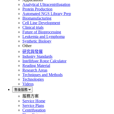
Analytical Ultracentrifugation
Protein Production
Automated NGS Library Prep
Biomanufacturing
Cell Line Development
Clinical trials
Future of Bioprocessing
Leukemia and Lymphoma
Synthetic Biology
Other
研究與發展
Industry Standards
Intellifuge Rotor Calculator
Reading Material
Research Areas
Techniques and Methods
Technologies
Videos
售後服務
服務方案
Service Home
Service Plans
Centrifugation