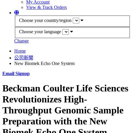
My Account
View & Track Orders
Choose your country/region
Choose your language
Change
Home
公司新聞
New Biomek Echo One System
Email Signup
Beckman Coulter Life Sciences
Revolutionizes High-
Throughput Genomic Sample
Preparation with the New
Biomek Echo One System