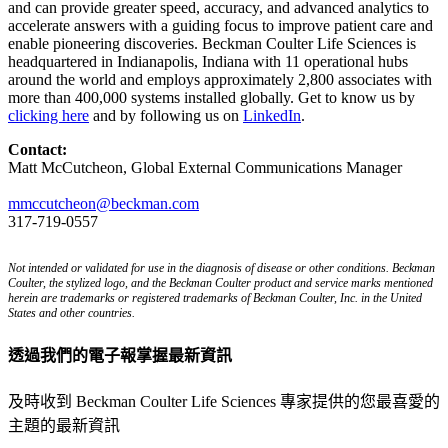
and can provide greater speed, accuracy, and advanced analytics to
accelerate answers with a guiding focus to improve patient care and
enable pioneering discoveries. Beckman Coulter Life Sciences is
headquartered in Indianapolis, Indiana with 11 operational hubs
around the world and employs approximately 2,800 associates with
more than 400,000 systems installed globally. Get to know us by
clicking here
and by following us on
LinkedIn
.
Contact:
Matt McCutcheon, Global External Communications Manager
mmccutcheon@beckman.com
317-719-0557
Not intended or validated for use in the diagnosis of disease or other conditions. Beckman
Coulter, the stylized logo, and the Beckman Coulter product and service marks mentioned
herein are trademarks or registered trademarks of Beckman Coulter, Inc. in the United
States and other countries.
透過我們的電子報掌握最新資訊
及時收到 Beckman Coulter Life Sciences 專家提供的您最喜愛的
主題的最新資訊