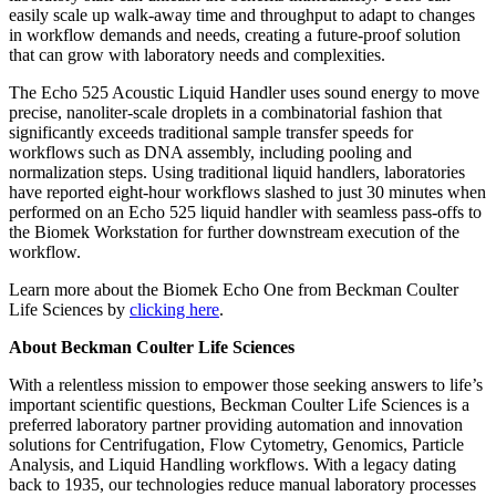
easily scale up walk-away time and throughput to adapt to changes
in workflow demands and needs, creating a future-proof solution
that can grow with laboratory needs and complexities.
The Echo 525 Acoustic Liquid Handler uses sound energy to move
precise, nanoliter-scale droplets in a combinatorial fashion that
significantly exceeds traditional sample transfer speeds for
workflows such as DNA assembly, including pooling and
normalization steps. Using traditional liquid handlers, laboratories
have reported eight-hour workflows slashed to just 30 minutes when
performed on an Echo 525 liquid handler with seamless pass-offs to
the Biomek Workstation for further downstream execution of the
workflow.
Learn more about the Biomek Echo One from Beckman Coulter
Life Sciences by
clicking here
.
About Beckman Coulter Life Sciences
With a relentless mission to empower those seeking answers to life’s
important scientific questions, Beckman Coulter Life Sciences is a
preferred laboratory partner providing automation and innovation
solutions for Centrifugation, Flow Cytometry, Genomics, Particle
Analysis, and Liquid Handling workflows. With a legacy dating
back to 1935, our technologies reduce manual laboratory processes