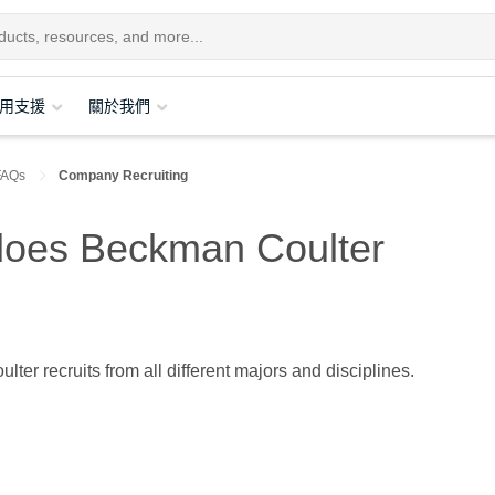
用支援
關於我們
AQs
Company Recruiting
 does Beckman Coulter
ter recruits from all different majors and disciplines.