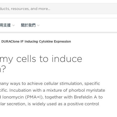
用支援
關於我們
DURAClone IF Inducing Cytokine Expression
my cells to induce
n?
any ways to achieve cellular stimulation, specific
fic. Incubation with a mixture of phorbol myristate
d Ionomycin (PMA+I), together with Brefeldin A to
ular secretion, is widely used as a positive control